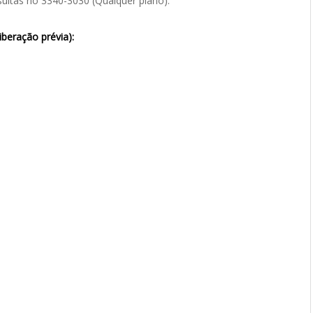
nsultas no 3340-3030 (Qualquer plano).
iberação prévia):