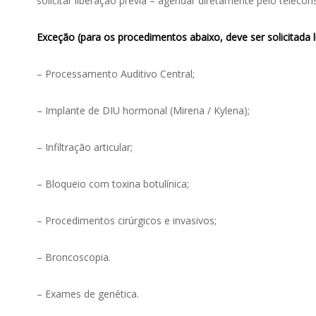
solicitar liberação prévia – agendar diretamente pelo teleco
Exceção (para os procedimentos abaixo, deve ser solicitada l
– Processamento Auditivo Central;
– Implante de DIU hormonal (Mirena / Kylena);
– Infiltração articular;
– Bloqueio com toxina botulínica;
– Procedimentos cirúrgicos e invasivos;
– Broncoscopia.
– Exames de genética.