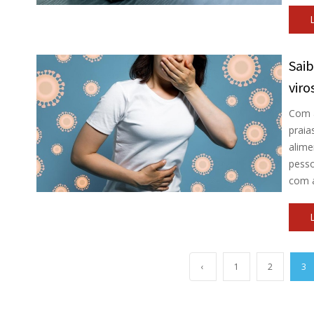
Saib
viro
Com a
praia
alime
pesso
com a
‹
1
2
3