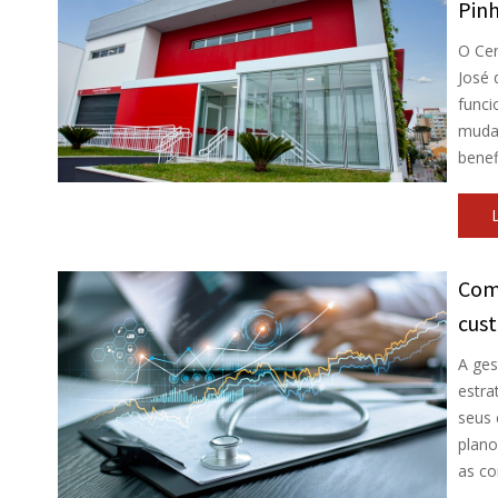
Pinh
O Cen
José 
funci
muda
benef
Comi
cust
A ges
estra
seus 
plano
as co